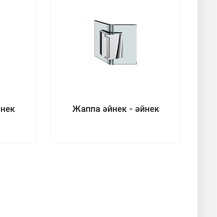
йнек
Жаппа әйнек - әйнек