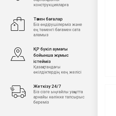
конструкцияларға
Төмен бағалар
Біз өндірушілерміз және
ең төменгі бағамен сата
аламыз
ҚР бүкіл аумағы
бойынша жұмыс
істейміз
Қазақстандағы
өкілдіктердің кең желісі
Жеткізу 24/7
Біз сізге ыңғайлы уақытта
арнайы көлікке тапсырыс
береміз