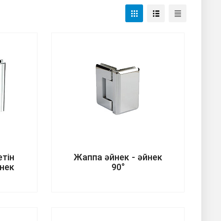
етін
Жаппа әйнек - әйнек
йнек
90°