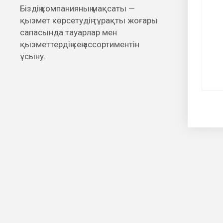
Біздің компанияның мақсаты —
қызмет көрсетудің тұрақты жоғары
сапасында тауарлар мен
қызметтердің кең ассортиментін
ұсыну.