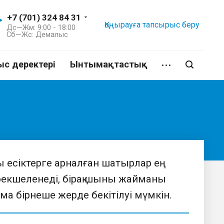
+7 (701) 324 84 31
Қоңырауға тапсырыс беру
Дс—Жм: 9:00 - 18:00
Сб—Жс: Демалыс
с деректері
Ынтымақтастық
ы есіктерге арналған шатырлар ең
екшеленеді, бірақ шыны жайманы
йма бірнеше жерде бекітілуі мүмкін.