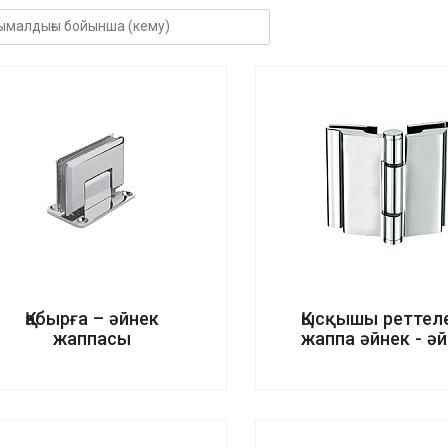
Қабырға – әйнек
Қысқышы реттел
жаппасы
жаппа әйнек - ә