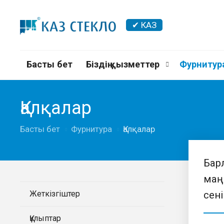
✔ КАЗ
Басты бет
Біздің қызметтер
Фурнитур
Қалқалар
Басты бет
Фурнитура
Қалқалар
Бар
маң
Жеткізгіштер
сені
Құлыптар