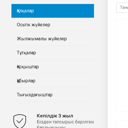
Қалқалар
Осьтік жүйелер
Жылжымалы жүйелер
Тұтқалар
Қосқыштар
Құбырлар
Тығыздағыштар
Кепілдік 3 жыл
Бізден тапсырыс берілген
барлық шыны