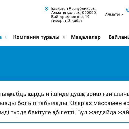
Қазақстан Республикасы,
Алматы қаласы, 050000,
Алматы
Байтұрсынов к-сі, 19
ғимарат, 3-қабат
а
Компания туралы
Мақалалар
Байланы
лық жабдықтардың ішінде душқа арналған шын
ызды болып табылады. Олар аз массамен ер
мді түрде бекітуге қабілетті. Бұл жағдайда жа