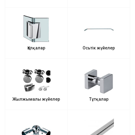
Қалқалар
Осьтік жүйелер
Жылжымалы жүйелер
Тұтқалар