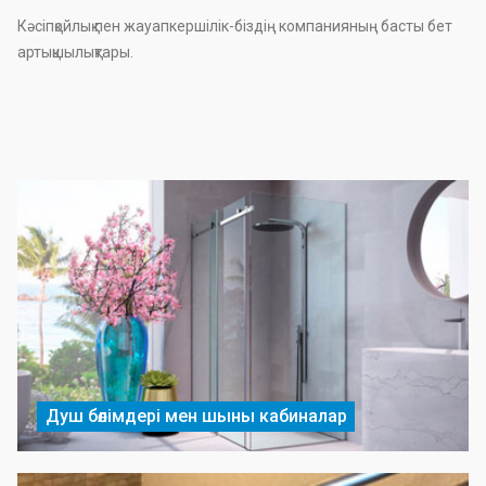
Кәсіпқойлық пен жауапкершілік-біздің компанияның басты бет
артықшылықтары.
Душ бөлімдері мен шыны кабиналар