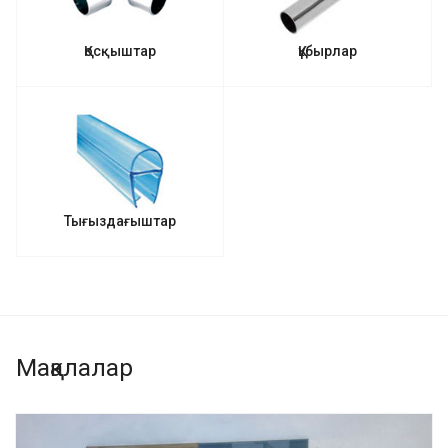
Қосқыштар
Құбырлар
Тығыздағыштар
Мақалалар