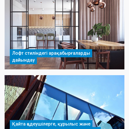
Лофт стиліндегі арақабырғаларды
дайындау
Қайта өңдеушілерге, құрылыс және