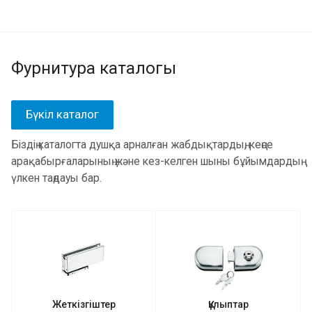
Фурнитура каталогы
Бүкіл каталог
Біздің каталогта душқа арналған жабдықтардың, кеңсе
арақабырғаларының және кез-келген шыны бұйымдардың
үлкен таңдауы бар.
Жеткізгіштер
Құлыптар