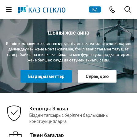
KZ
Шыны және айна
Біздің компания кез келген күрделіктегі шыны конструкцияларды
дайындаумен және монтаждаумен, бүкіл Қазақстан мен таяу шет
елдер бойынша шыныны, айналар мен фурнитураларды көтерме
және бөлшек саудада сатумен айналысады.
Біздің қызметтер
Сұрақ қою
Кепілдік 3 жыл
Бізден тапсырыс берілген барлық шыны
конструкцияларға
Төмен бағалар