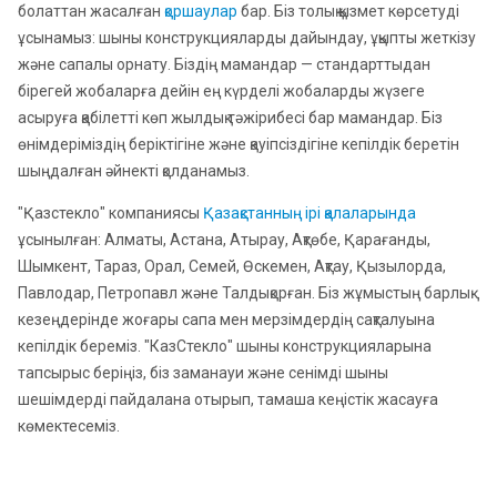
болаттан жасалған
қоршаулар
бар. Біз толық қызмет көрсетуді
ұсынамыз: шыны конструкцияларды дайындау, ұқыпты жеткізу
және сапалы орнату. Біздің мамандар — стандарттыдан
бірегей жобаларға дейін ең күрделі жобаларды жүзеге
асыруға қабілетті көп жылдық тәжірибесі бар мамандар. Біз
өнімдеріміздің беріктігіне және қауіпсіздігіне кепілдік беретін
шыңдалған әйнекті қолданамыз.
"Қазстекло" компаниясы
Қазақстанның ірі қалаларында
ұсынылған: Алматы, Астана, Атырау, Ақтөбе, Қарағанды,
Шымкент, Тараз, Орал, Семей, Өскемен, Ақтау, Қызылорда,
Павлодар, Петропавл және Талдықорған. Біз жұмыстың барлық
кезеңдерінде жоғары сапа мен мерзімдердің сақталуына
кепілдік береміз. "КазСтекло" шыны конструкцияларына
тапсырыс беріңіз, біз заманауи және сенімді шыны
шешімдерді пайдалана отырып, тамаша кеңістік жасауға
көмектесеміз.