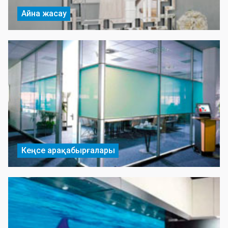
Айна жасау
Кеңсе арақабырғалары