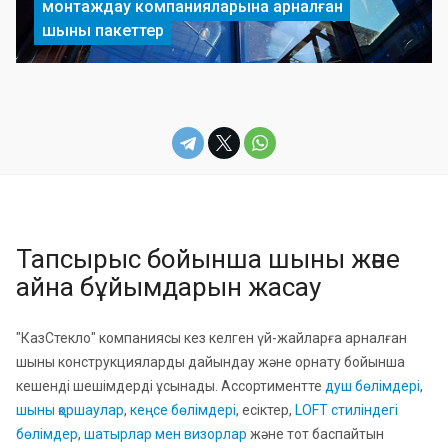
монтаждау компанияларына арналған
шыны пакеттер
Тапсырыс бойынша шыны және
айна бұйымдарын жасау
"КазСтекло" компаниясы кез келген үй-жайларға арналған
шыны конструкцияларды дайындау және орнату бойынша
кешенді шешімдерді ұсынады. Ассортиментте
душ бөлімдері
,
шыны қоршаулар
,
кеңсе бөлімдері
, есіктер,
LOFT стиліндегі
бөлімдер
,
шатырлар мен визорлар
және тот баспайтын