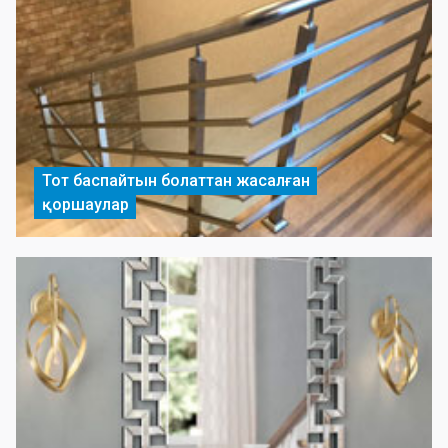
Тот баспайтын болаттан жасалған
қоршаулар