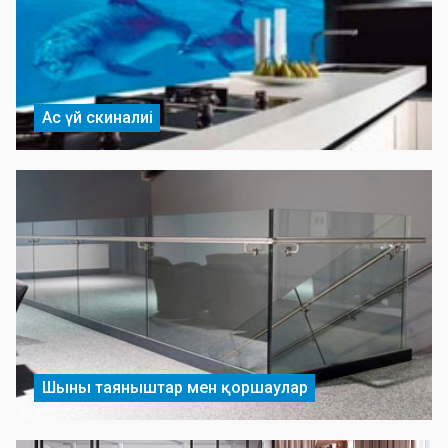
Ас үй скиналиі
Шыны таяныштар мен қоршаулар