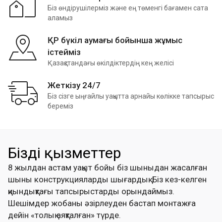
Біз өндірушілерміз және ең төменгі бағамен сата
аламыз
ҚР бүкіл аумағы бойынша жұмыс
істейміз
Қазақстандағы өкілдіктердің кең желісі
Жеткізу 24/7
Біз сізге ыңғайлы уақытта арнайы көлікке тапсырыс
береміз
Біздің қызметтер
8 жылдан астам уақыт бойы біз шыныдан жасалған
шыны конструкцияларды шығардық. Біз кез-келген
қиындықтағы тапсырыстарды орындаймыз.
Шешімдер жобаны әзірлеуден бастап монтажға
дейін «толық аяқталған» түрде.