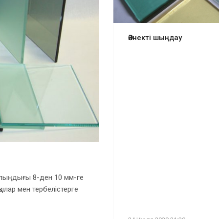
Әйнекті шыңдау
алыңдығы 8-ден 10 мм-ге
қылар мен тербелістерге