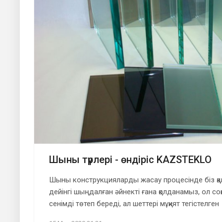
Шыны түрлері - өндіріс KAZSTEKLO
Шыны конструкцияларды жасау процесінде біз қ
дейінгі шыңдалған әйнекті ғана қолданамыз, ол соқ
сенімді төтеп береді, ал шеттері мұқият тегістелген