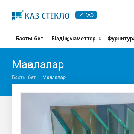
✔ КАЗ
Басты бет
Біздің қызметтер
Фурнитур
Мақалалар
Басты бет
Мақалалар