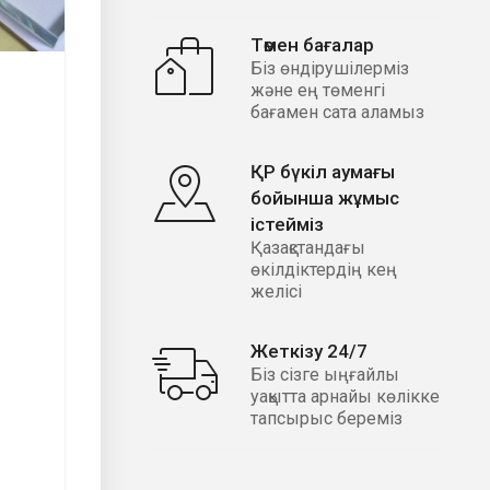
Төмен бағалар
Біз өндірушілерміз
және ең төменгі
бағамен сата аламыз
ҚР бүкіл аумағы
бойынша жұмыс
істейміз
Қазақстандағы
өкілдіктердің кең
желісі
Жеткізу 24/7
Біз сізге ыңғайлы
уақытта арнайы көлікке
тапсырыс береміз