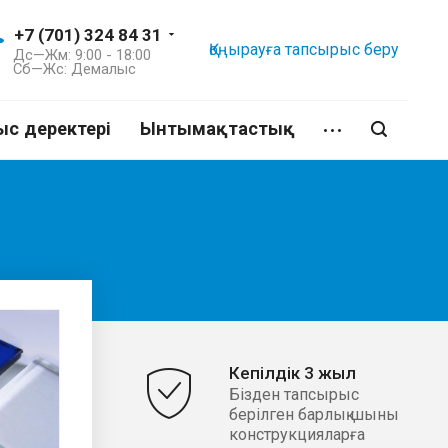
+7 (701) 324 84 31
Қоңырауға тапсырыс беру
Дс—Жм: 9:00 - 18:00
Сб—Жс: Демалыс
с деректері
Ынтымақтастық
Кепілдік 3 жыл
Бізден тапсырыс
берілген барлық шыны
конструкцияларға