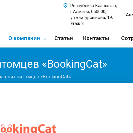
Республика Казахстан,
г.Алматы, 050000,
Ал
ул.Байтурсынова, 19,
этаж 3
О компании
Статьи
Контакты
Сот
томцев «BookingCat»
машних питомцев «BookingCat»